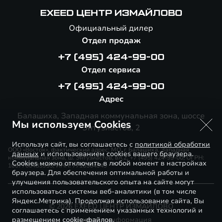
EXEED ЦЕНТР ИЗМАЙЛОВО
Официальный дилер
Отдел продаж
+7 (495) 424-99-00
Отдел сервиса
+7 (495) 424-99-00
Адрес
Балашиха, Западная коммунальная зона, шоссе
Мы используем Cookies
Энтузиастов, 2
Используя сайт, вы соглашаетесь с
политикой обработки
ООО «Восток», фактический адрес: МО, г. Балашиха, Западная
данных
и использованием cookies вашего браузера.
коммунальная зона, ш. Энтузиастов, вл.2, +7 (495) 424-99-00, ОГРН:
Cookies можно отключить в любой момент в настройках
1067760483955, ИНН: 7716564949
браузера. Для обеспечения оптимальной работы и
улучшения пользовательского опыта на сайте могут
использоваться системы веб-аналитики (в том числе
Яндекс.Метрика). Продолжая использование сайта, Вы
© 2026 EXEED ЦЕНТР ИЗМАЙЛОВО
соглашаетесь с применением указанных технологий и
размещением cookie-файлов.
Правовая информация