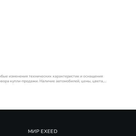
любые изменения технических характеристик и оснащения
овора купли-продажи. Наличие автомобилей, цены, цвета,
ора – 190 л.с (на продолжительный период времени).
EED. ПАО Совкомбанк. Подробности
(
Финансовые программы
МИР EXEED