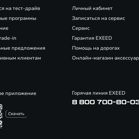
ся на тест-драйв
Личный кабинет
е нового автомобиля EXEED. Не суммируется с кредитными предложениями 
вые программы
Записаться на сервис
ние
Сервис
банков-партнеров по стандартным предложениям при сдаче автомобиля по
ои финансовые возможности и риски. Не оферта.
rade-in
Гарантия EXEED
ьные предложения
Помощь на дорогах
д ЭлЕктрик ВЕекл.
ивным клиентам
Онлайн-магазин аксессуар
Горячая линия EXEED
ое приложение
8 800 700-80-0