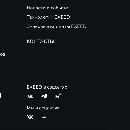
Новости и события
банков-партнеров. Не оферта. Подробности
(
Финансовые
Технологии EXEED
Знаковые клиенты EXEED
 трейд-ин на новые автомобили EXEED. ПАО Совкомбанк.
КОНТАКТЫ
ов
EXEED в соцсетях
3
Мы в соцсетях