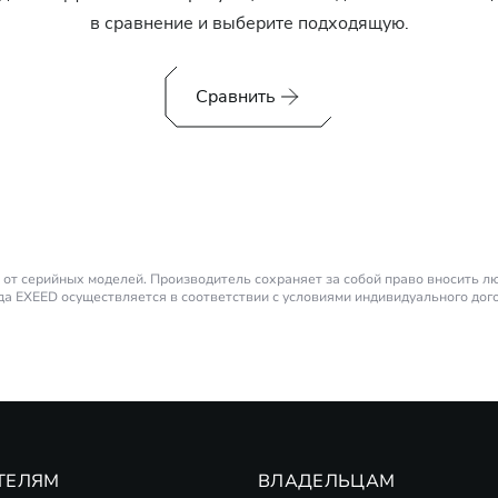
в сравнение и выберите подходящую.
Сравнить
от серийных моделей. Производитель сохраняет за собой право вносить 
а EXEED осуществляется в соответствии с условиями индивидуального дог
родаж. Не является публичной офертой.
личенным запасом хода. Также является последовательным гибридом.
а короткий период времени). Тридцатиминутная мощность на два электромот
 банков-партнеров по стандартным предложениям на новые автомобили EX
оферта.
ТЕЛЯМ
ВЛАДЕЛЬЦАМ