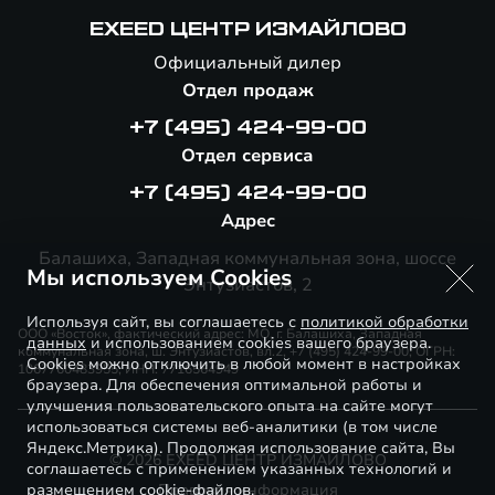
EXEED ЦЕНТР ИЗМАЙЛОВО
Официальный дилер
Отдел продаж
+7 (495) 424-99-00
Отдел сервиса
+7 (495) 424-99-00
Адрес
Балашиха, Западная коммунальная зона, шоссе
Мы используем Cookies
Энтузиастов, 2
Используя сайт, вы соглашаетесь с
политикой обработки
ООО «Восток», фактический адрес: МО, г. Балашиха, Западная
данных
и использованием cookies вашего браузера.
коммунальная зона, ш. Энтузиастов, вл.2, +7 (495) 424-99-00, ОГРН:
Cookies можно отключить в любой момент в настройках
1067760483955, ИНН: 7716564949
браузера. Для обеспечения оптимальной работы и
улучшения пользовательского опыта на сайте могут
использоваться системы веб-аналитики (в том числе
Яндекс.Метрика). Продолжая использование сайта, Вы
© 2026 EXEED ЦЕНТР ИЗМАЙЛОВО
соглашаетесь с применением указанных технологий и
размещением cookie-файлов.
Правовая информация