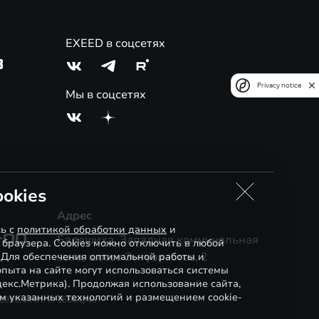
EXEED в соцсетях
3
Privacy notice
Мы в соцсетях
okies
Адрес
сь с
политикой обработки данных
и
-00
Балашиха, Западная коммунальная
 браузера. Cookies можно отключить в любой
зона, шоссе Энтузиастов, 2
. Для обеспечения оптимальной работы и
пыта на сайте могут использоваться системы
декс.Метрика). Продолжая использование сайта,
м указанных технологий и размещением cookie-
83955, ИНН: 7716564949